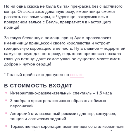
Но ни одна сказка не была бы так прекрасна без счастливого
конца. Отыскав заколдованную розу, именинница сможет
развеять все злые чары, и Чудовище, закружившись в
прекрасном вальсе с Белль, превратится в настоящего
принца!
За такую бесценную помощь принц Адам провозгласит
именинницу принцессой своего королевства и устроит
грандиозную коронацию в её честь. Ну а главное – подарит ей
самую ценную для него розу, ведь юная принцесса познала
главную истину: даже самое ужасное существо может иметь
доброе и чуткое сердце!
* Полный прайс-лист доступен по
ссылке
В СТОИМОСТЬ ВХОДИТ
Интерактивно-развлекательный спектакль – 1,5 часа
3 актёра в ярких реалистичных образах любимых
персонажей
Авторский стилизованный реквизит для игр, конкурсов,
танцев и логических заданий
Торжественная коронация именинницы со стилизованным