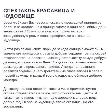
СПЕКТАКЛЬ КРАСАВИЦА И
ЧУДОВИЩЕ
Всем любимая Диснеевская сказка о прекрасной принцессе
Белль и заколдованном принце Адаме в один волшебный день
вновь оживёт! Случилось ужасное: принц потерял
заколдованную розу и вновь превратился в страшное
Чудовище.
В этот раз помочь снять чары до захода солнца сможет лишь
маленькая принцесса с самым добрым сердцем. Белль скорей
отправляется на поиски и наконец, встречает ту самую добрую
девочку, которая в свой День Рождения соглашается помочь
расколдовать прекрасного принца. А когда на празднике
появится Чудовище, его трогательные глаза влюбят в себя с
первой секунды и каждый гость с радостью обнимет доброго
монстра.
До захода солнца остается совсем мало времени, нужно
скорее отправляться в замок, чтоб отыскать там цветок. А
также нужно напомнить принцу о хороших манерах, ведь
долгие годы в облике чудовища плохо сказались на его
воспитании.