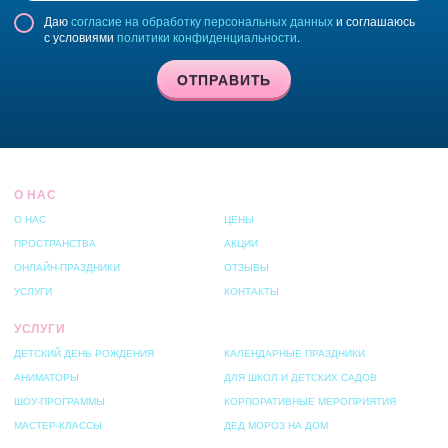
Даю
согласие на обработку персональных данных
и соглашаюсь
с условиями
политики конфиденциальности
.
ОТПРАВИТЬ
О НАС
О НАС
ЦЕНЫ
ПРОСТРАНСТВА
АКЦИИ
ОНЛАЙН-ПРАЗДНИКИ
ОТЗЫВЫ
УСЛУГИ
КОНТАКТЫ
УСЛУГИ
ДЕТСКИЙ ДЕНЬ РОЖДЕНИЯ
КАЛЕНДАРНЫЕ ПРАЗДНИКИ
АНИМАТОРЫ
ДЛЯ ШКОЛ И ДЕТСКИХ САДОВ
ШОУ-ПРОГРАММЫ
КОРПОРАТИВНЫЕ МЕРОПРИЯТИЯ
МАСТЕР-КЛАССЫ
ДЕД МОРОЗ НА ДОМ