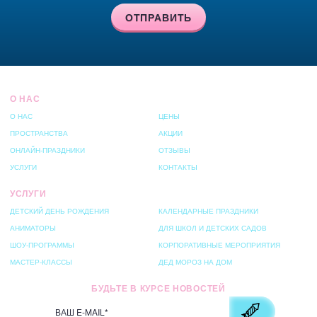
ОТПРАВИТЬ
О НАС
О НАС
ЦЕНЫ
ПРОСТРАНСТВА
АКЦИИ
ОНЛАЙН-ПРАЗДНИКИ
ОТЗЫВЫ
УСЛУГИ
КОНТАКТЫ
УСЛУГИ
ДЕТСКИЙ ДЕНЬ РОЖДЕНИЯ
КАЛЕНДАРНЫЕ ПРАЗДНИКИ
АНИМАТОРЫ
ДЛЯ ШКОЛ И ДЕТСКИХ САДОВ
ШОУ-ПРОГРАММЫ
КОРПОРАТИВНЫЕ МЕРОПРИЯТИЯ
МАСТЕР-КЛАССЫ
ДЕД МОРОЗ НА ДОМ
БУДЬТЕ В КУРСЕ НОВОСТЕЙ