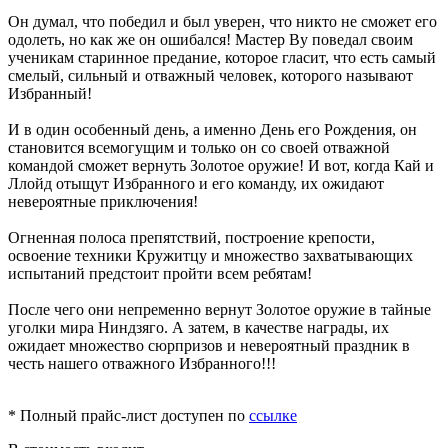
Он думал, что победил и был уверен, что никто не сможет его
одолеть, но как же он ошибался! Мастер Ву поведал своим
ученикам старинное предание, которое гласит, что есть самый
смелый, сильный и отважный человек, которого называют
Избранный!
И в один особенный день, а именно День его Рождения, он
становится всемогущим и только он со своей отважной
командой сможет вернуть Золотое оружие! И вот, когда Кай и
Ллойд отыщут Избранного и его команду, их ожидают
невероятные приключения!
Огненная полоса препятствий, построение крепости,
освоение техники Кружитцу и множество захватывающих
испытаний предстоит пройти всем ребятам!
После чего они непременно вернут Золотое оружие в тайные
уголки мира Ниндзяго. А затем, в качестве награды, их
ожидает множество сюрпризов и невероятный праздник в
честь нашего отважного Избранного!!!
* Полный прайс-лист доступен по
ссылке