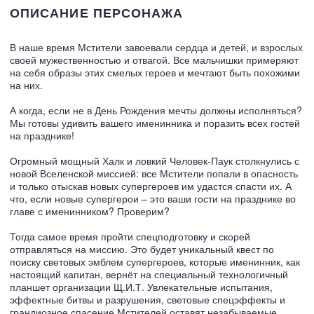
ОПИСАНИЕ ПЕРСОНАЖА
В наше время Мстители завоевали сердца и детей, и взрослых
своей мужественностью и отвагой. Все мальчишки примеряют
на себя образы этих смелых героев и мечтают быть похожими
на них.
А когда, если не в День Рождения мечты должны исполняться?
Мы готовы удивить вашего именинника и поразить всех гостей
на празднике!
Огромный мощный Халк и ловкий Человек-Паук столкнулись с
новой Вселенской миссией: все Мстители попали в опасность
и только отыскав новых супергероев им удастся спасти их. А
что, если новые супергерои – это ваши гости на празднике во
главе с именинником? Проверим?
Тогда самое время пройти спецподготовку и скорей
отправляться на миссию. Это будет уникальный квест по
поиску световых эмблем супергероев, которые именинник, как
настоящий капитан, вернёт на специальный технологичный
планшет организации Щ.И.Т. Увлекательные испытания,
эффектные битвы и разрушения, световые спецэффекты и
грандиозное спасение Мстителей оставят незабываемые